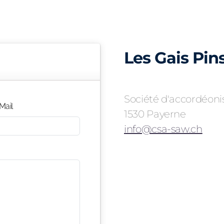
Les Gais Pin
Société d'accordéoni
Mail
1530 Payerne
info@csa-saw.ch