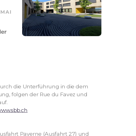
 MAI
der
rch die Unterführung in die dem
ng, folgen der Rue du Favez und
uf.
ww.sbb.ch
usfahrt Payerne (Ausfahrt 27) und