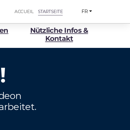
ACCUEIL
STARTSEITE
FR
ren
Nützliche Infos &
Kontakt
!
rdeon
rbeitet.