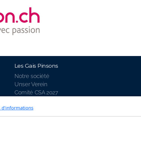
Les Gais Pinsons
Notre société
Unser Verein
Comité CSA 2027
SAW-Komitee 2027
s d'informations